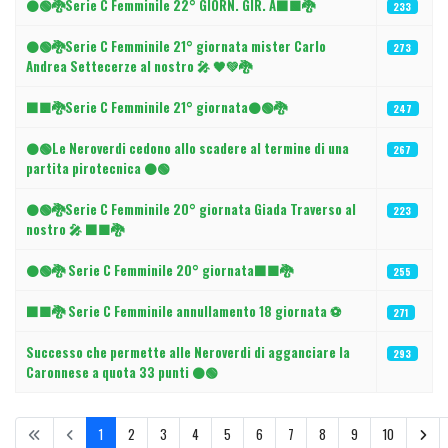
⚫🟢🐉Serie C Femminile 22° GIORN. GIR. A⬛🟩🐉
233
⚫🟢🐉Serie C Femminile 21° giornata mister Carlo
273
Andrea Settecerze al nostro 🎤 🖤💚🐉
⬛🟩🐉Serie C Femminile 21° giornata⚫🟢🐉
247
⚫️🟢Le Neroverdi cedono allo scadere al termine di una
267
partita pirotecnica ⚫️🟢
⚫🟢🐉Serie C Femminile 20° giornata Giada Traverso al
223
nostro 🎤 ⬛🟩🐉
⚫🟢🐉 Serie C Femminile 20° giornata⬛🟩🐉
255
⬛🟩🐉 Serie C Femminile annullamento 18 giornata ⚽
271
Successo che permette alle Neroverdi di agganciare la
293
Caronnese a quota 33 punti ⚫️🟢
1
2
3
4
5
6
7
8
9
10
Pagina 1 di 12