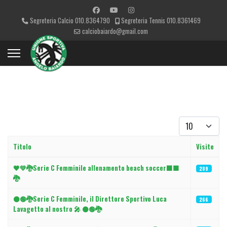
Segreteria Calcio 010.8364790
Segreteria Tennis 010.8361469
calciobaiardo@gmail.com
Visualizza #
Titolo
Visite
Articoli
🖤💚🐉Serie C Femminile allenamento beach soccer⬛🟩
289
🐉
⚫🟢🐉Serie C Femminile, il Direttore Sportivo Luca
266
Lavagetto al nostro 🎤 ⚫🟢🐉