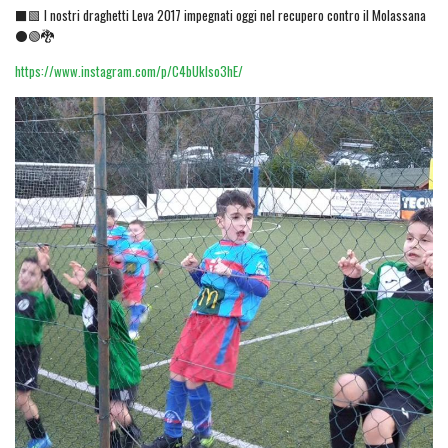
⬛🟩 I nostri draghetti Leva 2017 impegnati oggi nel recupero contro il Molassana
⚫🟢🐉
https://www.instagram.com/p/C4bUklso3hE/