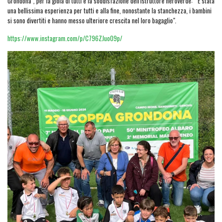
Grondona", per la gioia di tutti e la soddisfazione dell'istruttore neroverde: " È stata
una bellissima esperienza per tutti e alla fine, nonostante la stanchezza, i bambini
si sono divertiti e hanno messo ulteriore crescita nel loro bagaglio".
https://www.instagram.com/p/C796ZJuoO9p/