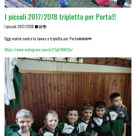
I piccoli 2017/2018 tripletta per Porta!!!
I piccoli 2017/2018 ⬛🟩🐉
Oggi match contro la James e tripletta per Porta⚽⚽⚽🥅
https://www.instagram.com/p/C3gFJWXI3Jx/