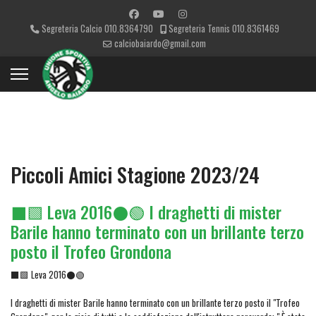
Segreteria Calcio 010.8364790
Segreteria Tennis 010.8361469
calciobaiardo@gmail.com
Piccoli Amici Stagione 2023/24
⬛🟩 Leva 2016⚫🟢 I draghetti di mister
Barile hanno terminato con un brillante terzo
posto il Trofeo Grondona
⬛🟩 Leva 2016⚫🟢
I draghetti di mister Barile hanno terminato con un brillante terzo posto il "Trofeo