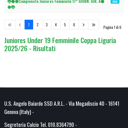
🐉⚫️🟢Campionato Juniores Femminile 17° GIORN. GIR. A⚫
266
🟢🐉
1
2
3
4
5
6
Pagina 1 di 6
Juniores Under 19 Femminile Coppa Liguria
2025/26 - Risultati
U.S. Angelo Baiardo SSD A.R.L. - Via Mogadiscio 40 - 16141
Genova (Italy) -
Segreteria Calcio Tel. 010.8364790 -