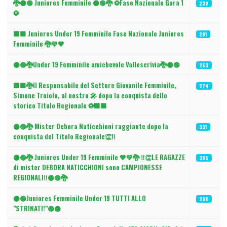
🐉⚫️🟢 Juniores Femminile ⚫🟢🐉 ⚽Fase Nazionale Gara 1
230
⚽
⬛🟩 Juniores Under 19 Femminile Fase Nazionale Juniores
291
Femminile 🐉💚🖤
⚫🟢🐉Under 19 Femminile amichevole Vallescrivia🐉⚫️🟢
263
⬛🟩🐉Il Responsabile del Settore Giovanile Femminile,
274
Simone Troiolo, al nostro 🎤 dopo la conquista dello
storico Titolo Regionale ⚽⬛🟩
⚫🟢🐉 Mister Debora Naticchioni raggiante dopo la
331
conquista del Titolo Regionale👏‼️
⚫🟢🐉 Juniores Under 19 Femminile 🖤💚🐉 ‼️👏LE RAGAZZE
385
di mister DEBORA NATICCHIONI sono CAMPIONESSE
REGIONALI‼️⚫🟢🐉
⚫️🟢Juniores Femminile Under 19 TUTTI ALLO
298
"STRINATI!"🟢⚫️