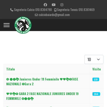
Segreteria Calcio 010.8364790
Segreteria Tennis 010.8361469
calciobaiardo@gmail.com
Visualizza #
Titolo
Visite
Articoli
⚽️ ⚫🟢🐉 Juniores Under 19 Femminile 🖤🖤🐉⚽FASE
231
NAZIONALE ⚽️Gara 2
🖤💚🐉⚽️ GARA 2 FASE NAZIONALE JUNIORES UNDER 19
264
FEMMINILE ⚽️⚫🟢🐉