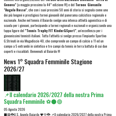
Genova"
(a maggio prossimo la 44^ edizione !!!) e del
Torneo Giovanile
"Angelo Rosso"
, che con i suoi prossimi 50 anni di storia si segnala come uno
dei più longevi e prestigiosi tornei giovanili del panorama calcistico regionale e
nazionale. Anche nel tennis il Baiardo svolge una intensa attività agonistica e di
scuola per i giovani, partecipando a tornei regionali e nazionali e organizzando una
tappa ligure del
"Tennis Trophy FIT Kinder&Sport"
, un'eccellenza per i
giovanissimi tennisti italiani. Tutta l'attività si svolge presso l'impianto Sportivo
G.Strinati in via Mogadiscio 40, che comprende un campo di calcio a 11 ed un
campo a 5 entrambi in sintetico e tre campi da tennis in terra battuta di cui due
coperti e riscaldati. Benvenuti al Baiardo !!!
News 1° Squadra Femminile Stagione
2026/27
📌Il calendario 2026/2027 della nostra Prima
Squadra Femminile ⚽⚫🟢
05 Agosto 2026
⬛🟩🐉U.S. Angelo Baiardo 🖤💚🐉 📌Il calendario 2026/2027 della nostra Prima