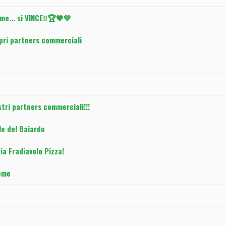
me... si VINCE‼️🏆🖤💚
pri partners commerciali
stri partners commerciali!!!
e del Baiardo
ia Fradiavolo Pizza!
ieme