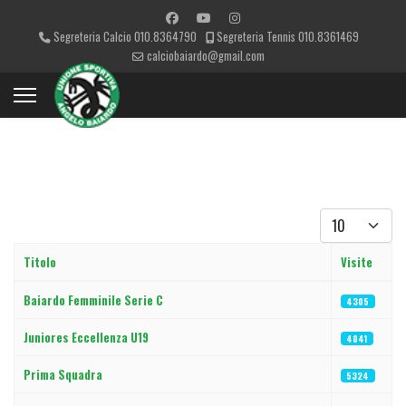
Segreteria Calcio 010.8364790
Segreteria Tennis 010.8361469
calciobaiardo@gmail.com
Visualizza #
Titolo
Visite
Articoli
Baiardo Femminile Serie C
4305
Juniores Eccellenza U19
4041
Prima Squadra
5324