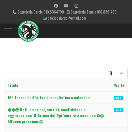
Segreteria Calcio 010.8364790
Segreteria Tennis 010.8361469
calciobaiardo@gmail.com
Visualizza #
Titolo
Visite
Articoli
16° Torneo dell'Epifania modulistica e calendari
465
⚫🟢🐉 Reti, emozioni, sorrisi, condivisione e
478
aggregazione. Il Torneo dell'Epifania si è concluso ⚽😄
All'anno prossimo 👏