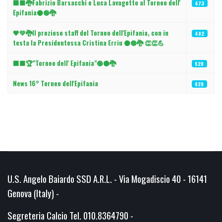
⬛🟩🐉Fabrizio Barsacchi e Luca Lavagetto al Torneo dell'
473
Epifania⚫🟢🐉
🖤💚🐉Il prezioso staff del Torneo dell'Epifania, con in
482
testa la Presidentessa Cristina Erriu ⚫🟢🐉 👏👏💪
⬛🟩🏆"Torneo dell' Epifania"🟢⚫🐉
520
News 16° Torneo dell'Epifania
829
U.S. Angelo Baiardo SSD A.R.L. - Via Mogadiscio 40 - 16141
Genova (Italy) -
Segreteria Calcio Tel. 010.8364790 -