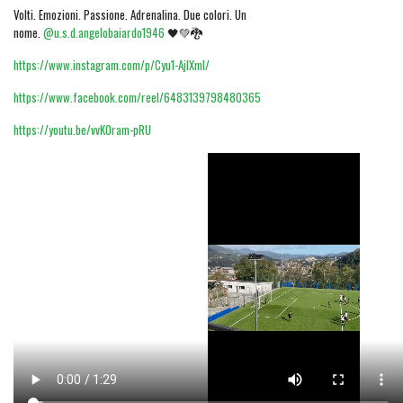
Volti. Emozioni. Passione. Adrenalina. Due colori. Un
nome.
@u.s.d.angelobaiardo1946
🖤💚🐉
https://www.instagram.com/p/Cyu1-AjIXmI/
https://www.facebook.com/reel/6483139798480365
https://youtu.be/vvK0ram-pRU