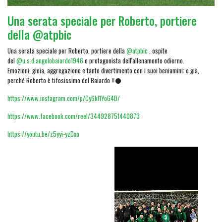
Una serata speciale per Roberto, portiere
della @atpbic
Una serata speciale per Roberto, portiere della
@atpbic
, ospite
del
@u.s.d.angelobaiardo1946
e protagonista dell'allenamento odierno.
Emozioni, gioia, aggregazione e tanto divertimento con i suoi beniamini: e già,
perché Roberto è tifosissimo del Baiardo ‼️⚫
https://www.instagram.com/p/Cy6kI1YoG4D/
https://www.facebook.com/reel/344928751440873
https://youtu.be/z5yyi-yzDxo