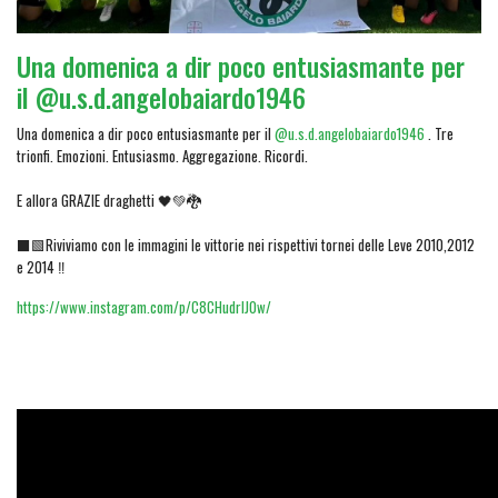
Una domenica a dir poco entusiasmante per
il @u.s.d.angelobaiardo1946
Una domenica a dir poco entusiasmante per il
@u.s.d.angelobaiardo1946
. Tre
trionfi. Emozioni. Entusiasmo. Aggregazione. Ricordi.
E allora GRAZIE draghetti 🖤💚🐉
⬛🟩Riviviamo con le immagini le vittorie nei rispettivi tornei delle Leve 2010,2012
e 2014 ‼️
https://www.instagram.com/p/C8CHudrIJ0w/