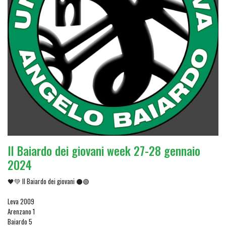
Il Baiardo dei giovani week 27-28 gennaio
2024
🖤💚 Il Baiardo dei giovani ⚫🟢
Leva 2009
Arenzano 1
Baiardo 5