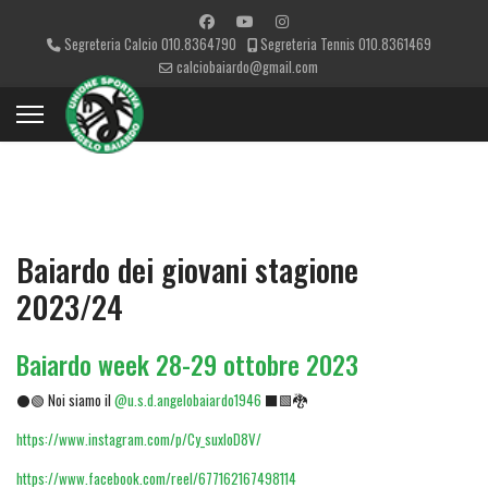
Segreteria Calcio 010.8364790
Segreteria Tennis 010.8361469
calciobaiardo@gmail.com
Baiardo dei giovani stagione
2023/24
Baiardo week 28-29 ottobre 2023
⚫🟢 Noi siamo il
@u.s.d.angelobaiardo1946
⬛🟩🐉
https://www.instagram.com/p/Cy_suxIoD8V/
https://www.facebook.com/reel/677162167498114