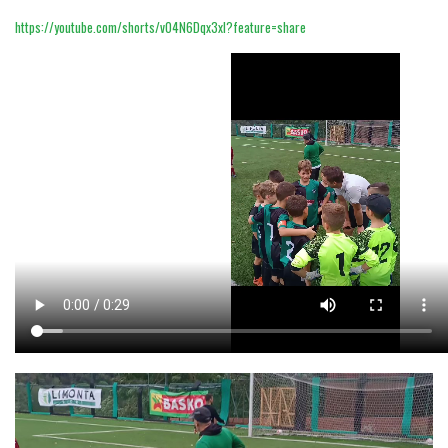
https://youtube.com/shorts/vO4N6Dqx3xI?feature=share