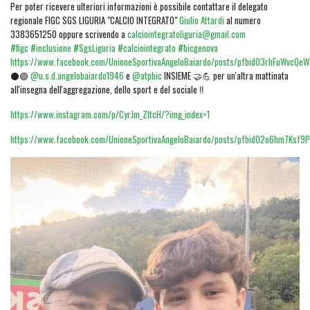
Per poter ricevere ulteriori informazioni è possibile contattare il delegato
regionale FIGC SGS LIGURIA "CALCIO INTEGRATO"
Giulio Attardi
al numero
3383651250 oppure scrivendo a
calciointegratoliguria@gmail.com
#figc
#inclusione
#SgsLiguria
#calciointegrato
#bicgenova
https://www.facebook.com/UnioneSportivaAngeloBaiardo/posts/pfbid03rhFuWvcQ
⚫🟢
@u.s.d.angelobaiardo1946
e
@atpbic
INSIEME 🤝💪 per un'altra mattinata
all'insegna dell'aggregazione, dello sport e del sociale ‼️
https://www.instagram.com/p/CyrJm_ZItcH/?img_index=1
https://www.facebook.com/UnioneSportivaAngeloBaiardo/posts/pfbid02o6hm7Ks