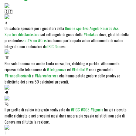
Un sabato speciale per i giocatori della
Unione sportiva Angelo Baiardo Ass.
Sportiva dilettantistica
sul rettangolo di gioco della
#Ledakos
dove, gli atleti della
presidentes
sa #Er
r
iu #Crist
ina hanno partecipato ad un allenamento di calcio
Integrato con i calciatori d
el BIC Gen
ova .
Non solo tecnica ma anche tanta corsa, tiri, dribbling e partita. Allenamento
ripreso dalle telecamere di
#Telegenova
ed
#EntellaTV
con i giornalisti
#FrancoRicciardi
e
#MarcoFerrera
che hanno potuto godere delle prodezze
balistiche dei circa 50 calciatori presenti.
Il progetto di calcio integrato realizzato da
#FIGC
#SGS
#Liguria
ha già ricevuto
molte richieste e nei prossimi mesi darà ancora più spazio ad atleti non solo di
Genova ma di tutta la regione.