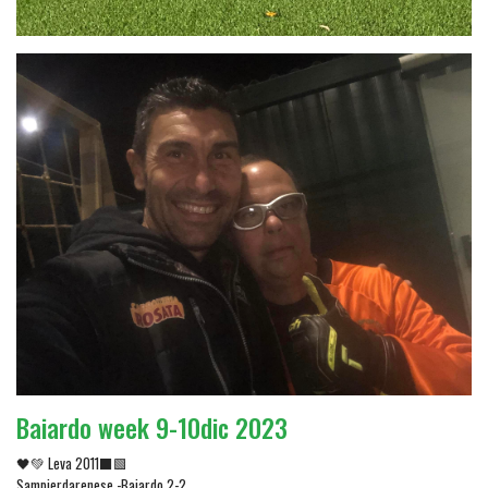
Baiardo week 9-10dic 2023
🖤💚 Leva 2011⬛🟩
Sampierdarenese -Baiardo 2-2