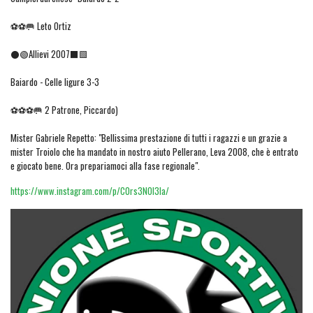
⚽⚽🥅 Leto Ortiz
⚫🟢Allievi 2007⬛🟩
Baiardo - Celle ligure 3-3
⚽⚽⚽🥅 2 Patrone, Piccardo)
Mister Gabriele Repetto: "Bellissima prestazione di tutti i ragazzi e un grazie a
mister Troiolo che ha mandato in nostro aiuto Pellerano, Leva 2008, che è entrato
e giocato bene. Ora prepariamoci alla fase regionale".
https://www.instagram.com/p/C0rs3N0I3la/