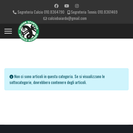
Segreteria Calcio 010.8364790
Segreteria Tennis 010.8361469
calciobaiardo@gmail.com
Visualizza #
Info
Non ci sono articoli in questa categoria. Se si visualizzano le
sottocategorie, dovrebbero contenere degli articoli.