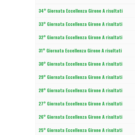
Articoli
34° Giornata Eccellenza Girone A risultati
33° Giornata Eccellenza Girone A risultati
32° Giornata Eccellenza Girone A risultati
31° Giornata Eccellenza Girone A risultati
30° Giornata Eccellenza Girone A risultati
29° Giornata Eccellenza Girone A risultati
28° Giornata Eccellenza Girone A risultati
27° Giornata Eccellenza Girone A risultati
26° Giornata Eccellenza Girone A risultati
25° Giornata Eccellenza Girone A risultati