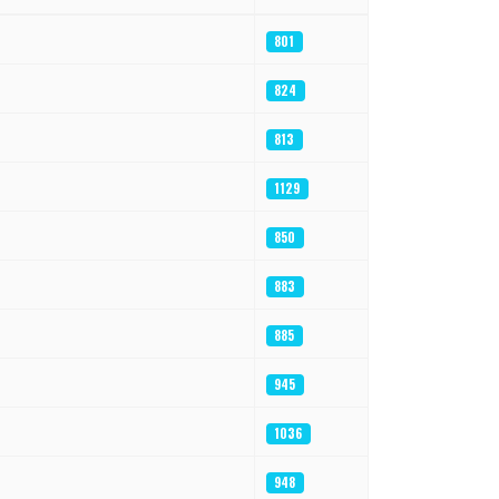
801
824
813
1129
850
883
885
945
1036
948