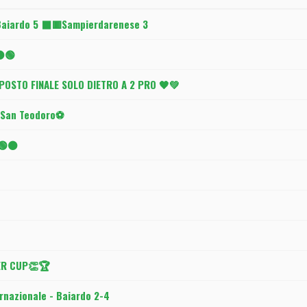
aiardo 5 ⬛️🟥Sampierdarenese 3
 ⚫🟢
POSTO FINALE SOLO DIETRO A 2 PRO 🖤💚
l San Teodoro⚽
B🟢⚫
ER CUP👏🏆
nazionale - Baiardo 2-4