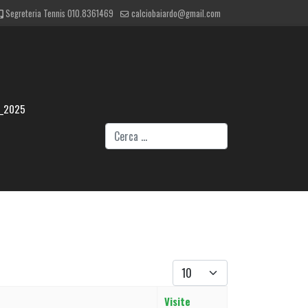
Segreteria Tennis 010.8361469
calciobaiardo@gmail.com
4_2025
Cerca
Visualizza #
Visite