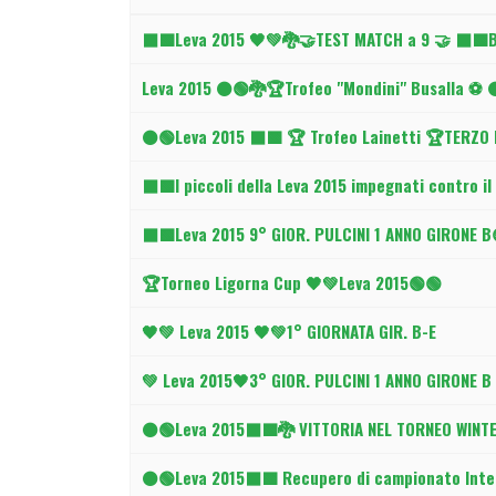
Articoli
⬛🟩Leva 2015 🖤💚🐉🤝TEST MATCH a 9 🤝 ⬛️🟩B
Leva 2015 ⚫🟢🐉🏆Trofeo "Mondini" Busalla ⚽
⚫🟢Leva 2015 ⬛🟩 🏆 Trofeo Lainetti 🏆TERZO 
⬛🟩I piccoli della Leva 2015 impegnati contro i
⬛🟩Leva 2015 9° GIOR. PULCINI 1 ANNO GIRONE 
🏆Torneo Ligorna Cup 🖤💚Leva 2015🟢🟢
🖤💚 Leva 2015 🖤💚1° GIORNATA GIR. B-E
💚 Leva 2015🖤3° GIOR. PULCINI 1 ANNO GIRONE B
⚫🟢Leva 2015⬛🟩🐉 VITTORIA NEL TORNEO WINT
⚫🟢Leva 2015⬛🟩 Recupero di campionato Inter