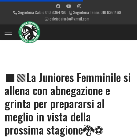
Segreteria Calcio 010.8364790
Segreteria Tennis 010.8361469
calciobaiardo@gmail.com
⬛🟩La Juniores Femminile si
allena con abnegazione e
grinta per prepararsi al
meglio in vista della
prossima stagione🐉⚽