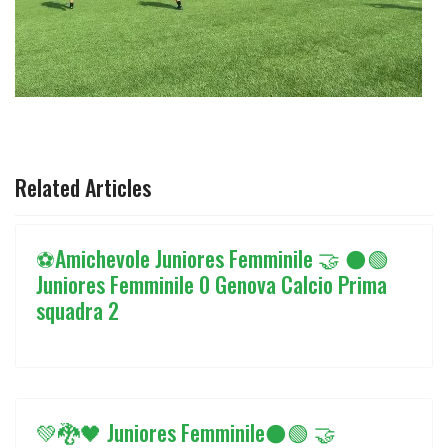
ARTICOLO PRECEDENTE: ⚫️🟢JUNIORES U19 FEMMINILE 1
ARTICOLO SUCCESSIVO: 💚🐉🖤 JUN
PREC
AVANTI
Related Articles
⚽️Amichevole Juniores Femminile 🤝 ⚫️🟢
Juniores Femminile 0 Genova Calcio Prima
squadra 2
💚🐉🖤 Juniores Femminile⚫🟢 🤝