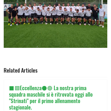
ARTICOLO SUCCESSIVO: ⚽UEFA REGIONS' CUP🏆 ESORDI
AVANTI
Related Articles
⬛🟩Eccellenza⚫🟢 La nostra prima
squadra maschile si è ritrovata oggi allo
"Strinati" per il primo allenamento
stagionale.