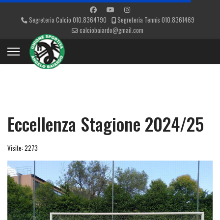
Segreteria Calcio 010.8364790
Segreteria Tennis 010.8361469
calciobaiardo@gmail.com
Eccellenza Stagione 2024/25
Visite: 2273