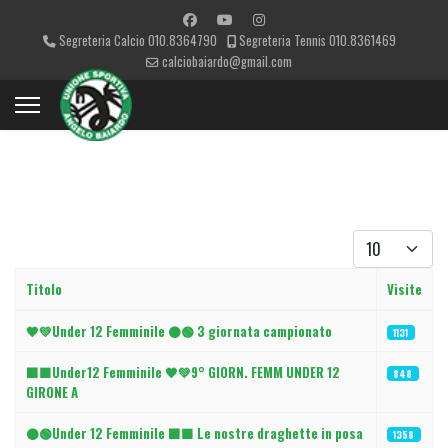
Segreteria Calcio 010.8364790
Segreteria Tennis 010.8361469
calciobaiardo@gmail.com
Visualizza #
Titolo
Visite
Articoli
🖤💚Under 12 Femminile ⚫️🟢 3 giornata campionato
1131
⬛🟩Under12 Femminile 🖤💚9° GIORN. FEMM UNDER 12
848
GIRONE A
⚫🟢Under 12 Femminile ⬛🟩 Le nostre draghette in posa
1358