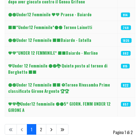
dopo aver giocato contro il Genoa Grifone
⚫🟢Under12 Femminile 🖤💚 Praese - Baiardo
914
⬛🟩*Under12 Femminile*⚫🟢 Torneo Lainetti
748
⚫🟢Under 12 Femminile ⬛🟩Baiardo - Entella
1035
🖤💚*UNDER 12 FEMMINILE* ⬛🟩Baiardo - Merlino
992
💚Under 12 Femminile ⚫🟢🐉 Quinto posto al torneo di
815
Borghetto ⬛🟩
⚫🟢Under 12 Femminile ⬛🟩 ⚽Torneo Rivasamba Prime
822
classificate Girone Argento 🏆🏆
🖤💚🐉Under12 femminile 🟢⚫️5° GIORN. FEMM UNDER 12
857
GIRONE A
1
2
Pagina 1 di 2