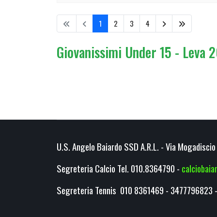
1
2
3
4
Giovanissimi Under 15 - Leva 2
U.S. Angelo Baiardo SSD A.R.L. - Via Mogadiscio 
Segreteria Calcio Tel. 010.8364790 -
calciobai
Segreteria Tennis 010 8361469 - 3477796823 -