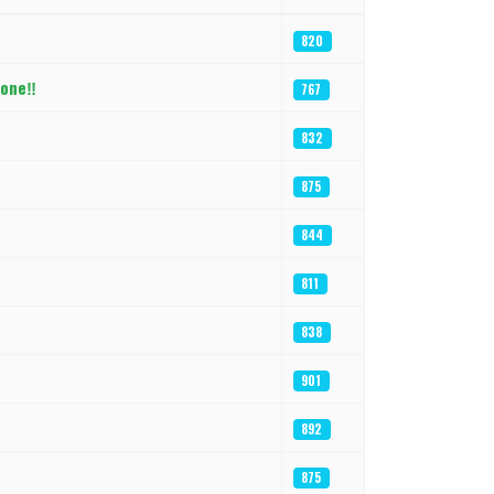
820
one‼️
767
832
875
844
811
838
901
892
875