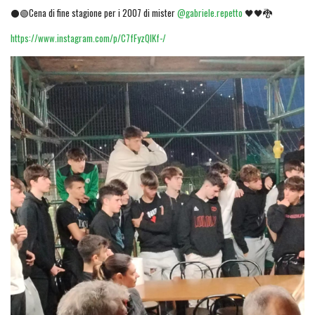
⚫🟢Cena di fine stagione per i 2007 di mister
@gabriele.repetto
🖤🖤🐉
https://www.instagram.com/p/C7fFyzQIKf-/