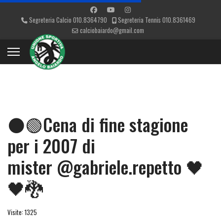
Segreteria Calcio 010.8364790
Segreteria Tennis 010.8361469
calciobaiardo@gmail.com
⚫🟢Cena di fine stagione
per i 2007 di
mister @gabriele.repetto 🖤
🖤🐉
Visite: 1325