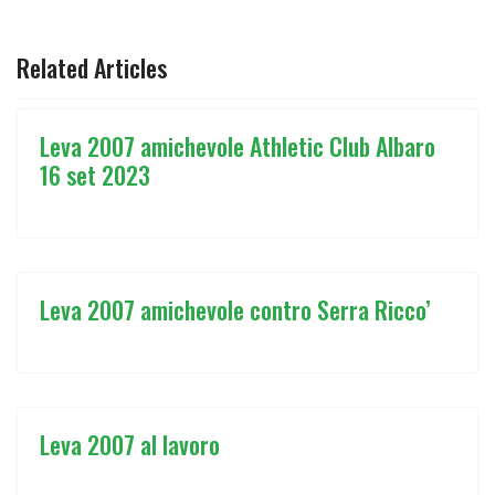
ARTICOLO PRECEDENTE: LEVA 2007 9° GIORNATA GIR B
ARTICOLO SUCCESSIVO: LEVA 2007 7
PREC
AVANTI
Related Articles
Leva 2007 amichevole Athletic Club Albaro
16 set 2023
Leva 2007 amichevole contro Serra Ricco’
Leva 2007 al lavoro