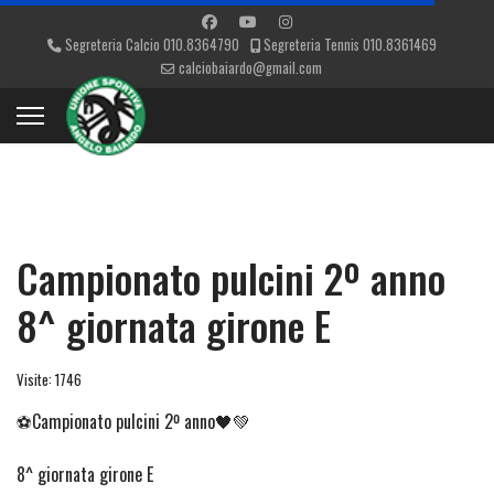
Segreteria Calcio 010.8364790
Segreteria Tennis 010.8361469
calciobaiardo@gmail.com
Campionato pulcini 2º anno
8^ giornata girone E
Visite: 1746
⚽Campionato pulcini 2º anno🖤💚
8^ giornata girone E