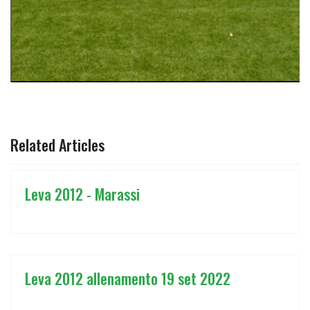
ARTICOLO PRECEDENTE: CAMPIONATO PULCINI 2º ANNO
ARTICOLO SUCCESSIVO: LEVA 2012 7
PREC
AVANTI
Related Articles
Leva 2012 - Marassi
Leva 2012 allenamento 19 set 2022