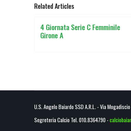
Related Articles
4 Giornata Serie C Femminile
Girone A
U.S. Angelo Baiardo SSD A.R.L. - Via Mogadiscio 
Segreteria Calcio Tel. 010.8364790 -
calciobai