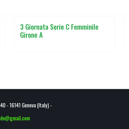
3 Giornata Serie C Femminile
Girone A
40 - 16141 Genova (Italy) -
ardo@gmail.com