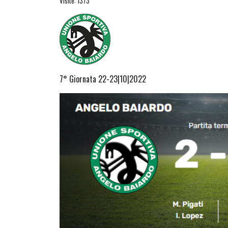
Visite: 1373
7° Giornata 22-23|10|2022