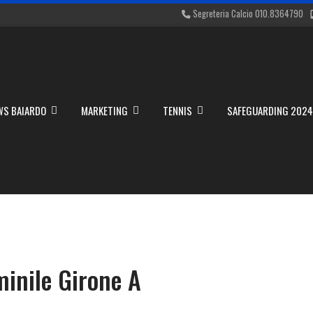
Segreteria Calcio 010.8364790
WS BAIARDO
MARKETING
TENNIS
SAFEGUARDING 202
minile Girone A