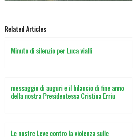
ARTICOLO PRECEDENTE: ⚫🟢🐉IL COMITATO DIRIGENZI
ARTICOLO SUCCESSIVO: ⚫🟢⚽OPEN D
PREC
AVANTI
Related Articles
Minuto di silenzio per Luca vialli
messaggio di auguri e il bilancio di fine anno
della nostra Presidentessa Cristina Erriu
Le nostre Leve contro la violenza sulle