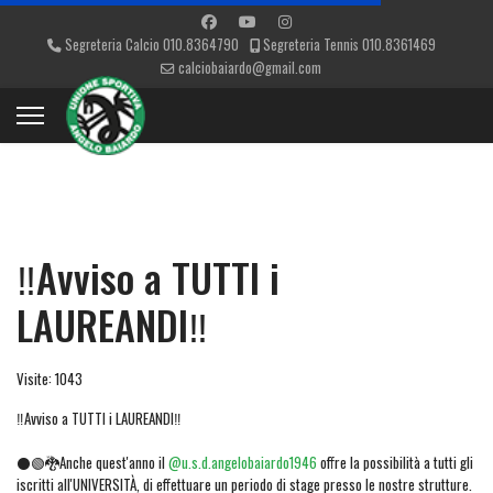
Segreteria Calcio 010.8364790
Segreteria Tennis 010.8361469
calciobaiardo@gmail.com
‼️Avviso a TUTTI i
LAUREANDI‼️
Visite: 1043
‼️Avviso a TUTTI i LAUREANDI‼️
⚫🟢🐉Anche quest'anno il
@u.s.d.angelobaiardo1946
offre la possibilità a tutti gli
iscritti all'UNIVERSITÀ, di effettuare un periodo di stage presso le nostre strutture.