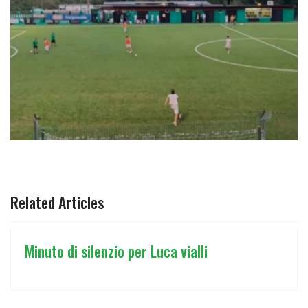
ARTICOLO PRECEDENTE: UNDER 12 E UNDER 15 FEMMINI
ARTICOLO SUCCESSIVO: ⬛🟩 IL SET
PREC
AVANTI
Related Articles
Minuto di silenzio per Luca vialli