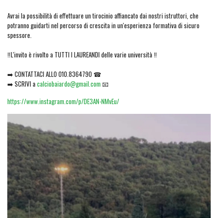
Avrai la possibilità di effettuare un tirocinio affiancato dai nostri istruttori, che
potranno guidarti nel percorso di crescita in un'esperienza formativa di sicuro
spessore.
‼️L'invito è rivolto a TUTTI I LAUREANDI delle varie università ‼️
➡️ CONTATTACI ALLO 010.8364790 ☎
➡️ SCRIVI a
calciobaiardo@gmail.com
📧
https://www.instagram.com/p/DE3AN-NMvEu/