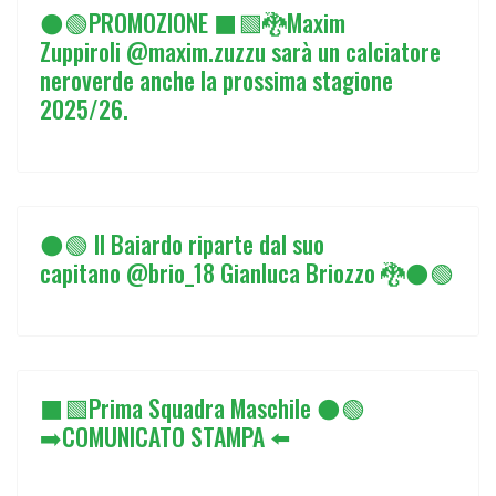
⚫🟢PROMOZIONE ⬛🟩🐉Maxim
Zuppiroli @maxim.zuzzu sarà un calciatore
neroverde anche la prossima stagione
2025/26.
⚫🟢 Il Baiardo riparte dal suo
capitano @brio_18 Gianluca Briozzo 🐉⚫🟢
⬛🟩Prima Squadra Maschile ⚫🟢
➡️COMUNICATO STAMPA ⬅️