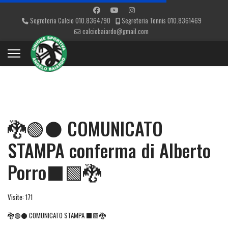
Segreteria Calcio 010.8364790
Segreteria Tennis 010.8361469
calciobaiardo@gmail.com
🐉🟢⚫ COMUNICATO
STAMPA conferma di Alberto
Porro⬛🟩🐉
Visite: 171
🐉🟢⚫ COMUNICATO STAMPA ⬛🟩🐉