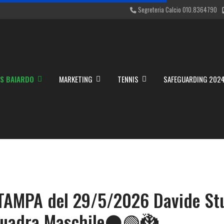
Segreteria Calcio 010.8364790
S BAIARDO
MARKETING
TENNIS
SAFEGUARDING 202
PA del 29/5/2026 Davide Stut
Squadra Maschile⚫🟢🐉