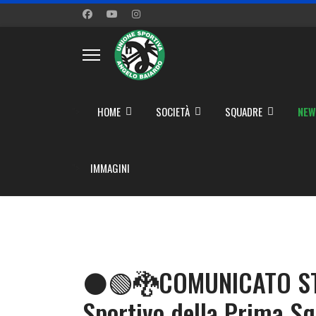
">
HOME
SOCIETÀ
SQUADRE
NEW
">
IMMAGINI
⚫🟢🐉COMUNICATO STAM
Sportivo della Prima 