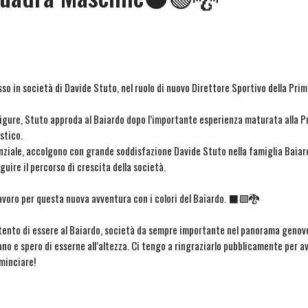
sso in società di Davide Stuto, nel ruolo di nuovo Direttore Sportivo della Pr
ligure, Stuto approda al Baiardo dopo l’importante esperienza maturata alla 
stico.
enziale, accolgono con grande soddisfazione Davide Stuto nella famiglia Baiar
guire il percorso di crescita della società.
 lavoro per questa nuova avventura con i colori del Baiardo. ⬛🟩🐉
ntento di essere al Baiardo, società da sempre importante nel panorama genove
mano e spero di esserne all’altezza. Ci tengo a ringraziarlo pubblicamente per 
ominciare!