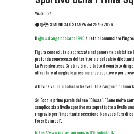
Visite: 394
⚫🟢🐉COMUNICATO STAMPA del 29/5/2026
Il
@u.s.d.angelobaiardo1946
è lieto di annunciare l’ingre
Figura conosciuta e apprezzata nel panorama calcistico 
profonda conoscenza del territorio e del calcio dilettanti
La Presidentessa Cristina Erriu e tutto il comitato dirig
affrontare al meglio le prossime sfide sportive e per prose
A Davide va il più caloroso benvenuto e l’augurio di buon
🎤 Ecco le prime parole del neo "Diesse": "Sono molto co
semplice sia a livello sportivo ma soprattutto a livello u
ringrazio per l’importante occasione. Non vedo l’ora di c
Forza Baiardo!".
https://www.instagram.com/p/DY65qkmlzJD/